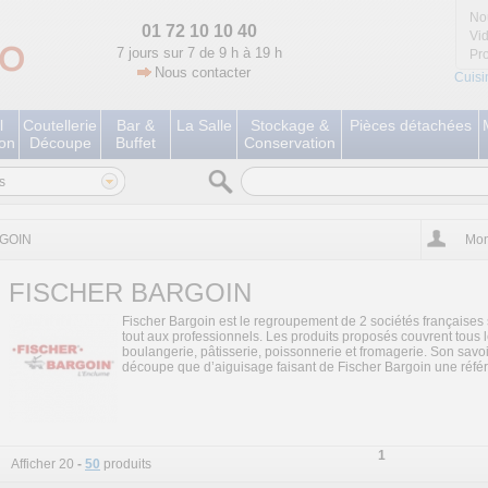
No
01 72 10 10 40
Vi
7 jours sur 7 de 9 h à 19 h
Pr
Nous contacter
Cuisi
l
Coutellerie
Bar &
La Salle
Stockage &
Pièces détachées
ion
Découpe
Buffet
Conservation
s
GOIN
Mon
FISCHER BARGOIN
Fischer Bargoin est le regroupement de 2 sociétés françaises 
tout aux professionnels. Les produits proposés couvrent tous l
boulangerie, pâtisserie, poissonnerie et fromagerie. Son savoi
découpe que d’aiguisage faisant de Fischer Bargoin une réfé
1
Afficher 20
-
50
produits