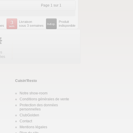
Page 1 sur 1
Livraison
Produit
nes
sous 3 semaines
indisponible
es
ées
Cuisin'Resto
Notre show-room
Conditions générales de vente
Protection des données
personnelles
ClubGolden
Contact
Mentions légales