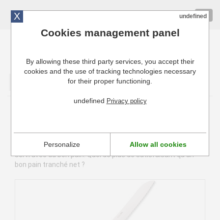
X
01 72 10 10 40
Togg
undefined
navig
Cookies management panel
By allowing these third party services, you accept their
Cuisinresto: Ustensiles de cuisine pour professionnels
cookies and the use of tracking technologies necessary
for their proper functioning.
Valider
undefined
Privacy policy
Couteau à pain
Le couteau à pain est primordial pour les professionnels de
Personalize
Allow all cookies
la restauration. Surtout en France, où chaque repas est
servi avec du bon pain. Quoi de plus de satisfaisant qu'un
bon pain tranché net ?