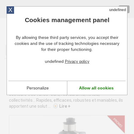
X
01 72 10 10 40
Togg
undefined
navig
Cookies management panel
By allowing these third party services, you accept their
Cuisinresto: Ustensiles de cuisine pour professionnels
cookies and the use of tracking technologies necessary
for their proper functioning.
Valider
undefined
Privacy policy
Extracteurs de jus Robot Coupe
Un jus ultra-frais en quelques secondes. Les extracteurs de
Personalize
Allow all cookies
jus Robot coupe accompagnent les professionnels de
secteurs très variés : bars, restaurants, hôtels,
collectivités... Rapides, efficaces, robustes et maniables, ils
apportent une solut ...
Lire +