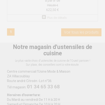
à partir de
750,00 €
622,50 €
Plus de détails
1
Voir tous les produits
Notre magasin d'ustensiles de
cuisine
Le plus vaste choix d'ustensiles de cuisine de l'Ouest parisien !
Sur place, des conseillers sont à votre écoute.
Centre commercial l'Usine Mode & Maison
ZA Villacoublay
Route andré Citroën -Lot n°36
01 34 65 33 68
Tél magasin:
Horaires d'ouverture:
Du Mardi au vendredi De 11 H à 20 H
Samedi et Dimanche De 10 H à 20 H