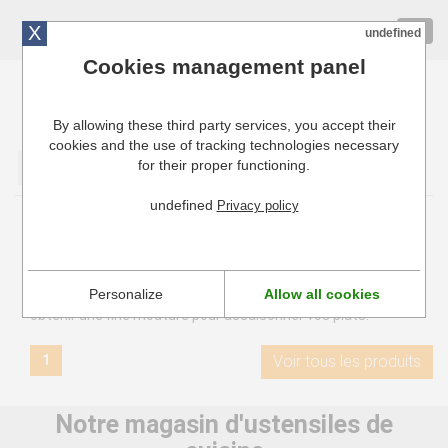
X
01 72 10 10 40
Togg
undefined
navig
Cookies management panel
By allowing these third party services, you accept their
Cuisinresto: Ustensiles de cuisine pour professionnels
cookies and the use of tracking technologies necessary
for their proper functioning.
Valider
undefined
Privacy policy
Moulin
Les moulins à sel ou poivre sont dotés d'un mécanisme
Personalize
Allow all cookies
permettant de broyer les grains de sel ou de poivre pour
obtenir une fine mouture pour assaisonner vos plats.
1
Voir tous les produits
Notre magasin d'ustensiles de