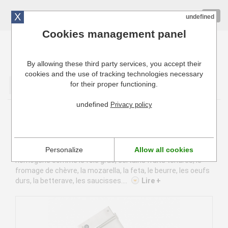
X
01 72 10 10 40
Togg
undefined
navig
Cookies management panel
By allowing these third party services, you accept their
Cuisinresto: Ustensiles de cuisine pour professionnels
cookies and the use of tracking technologies necessary
for their proper functioning.
Valider
undefined
Privacy policy
Guitare à découper
La guitare à découper permet de couper en tranches fines
Personalize
Allow all cookies
et régulières tous les produits à consistance tendre et
homogène comme le foie gras, certains fruits tendres, le
fromage de chèvre, la mozarella, la feta, le beurre, les oeufs
durs, la betterave, les saucisses....
Lire +