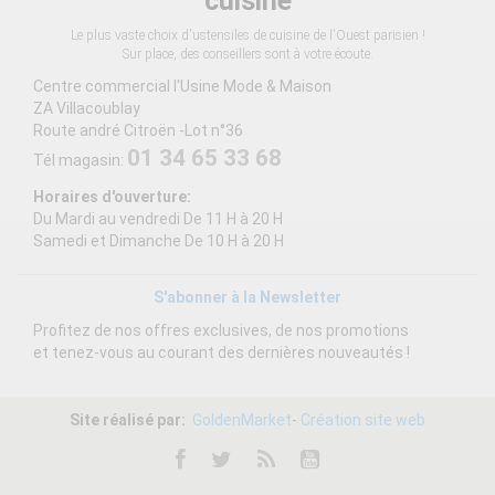
cuisine
Le plus vaste choix d'ustensiles de cuisine de l'Ouest parisien !
Sur place, des conseillers sont à votre écoute.
Centre commercial l'Usine Mode & Maison
ZA Villacoublay
Route andré Citroën -Lot n°36
01 34 65 33 68
Tél magasin:
Horaires d'ouverture:
Du Mardi au vendredi De 11 H à 20 H
Samedi et Dimanche De 10 H à 20 H
S'abonner à la Newsletter
Profitez de nos offres exclusives, de nos promotions
et tenez-vous au courant des dernières nouveautés !
Site réalisé par:
GoldenMarket
-
Création site web