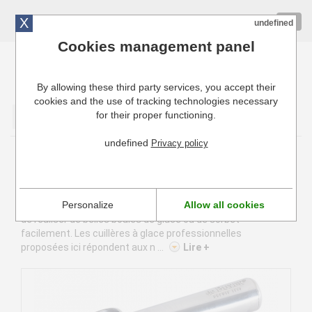
X
01 72 10 10 40
Togg
undefined
navig
Cookies management panel
By allowing these third party services, you accept their
Cuisinresto: Ustensiles de cuisine pour professionnels
cookies and the use of tracking technologies necessary
for their proper functioning.
Valider
undefined
Privacy policy
Portionneurs et cuillères à glace
Le portionneur à glace fait partie des ustensiles
Personalize
Allow all cookies
indispensables pour une activité de restauration. Il permet
de réaliser de belles boules de glace ou de sorbet
facilement. Les cuillères à glace professionnelles
proposées ici répondent aux n ...
Lire +