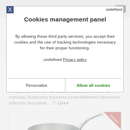
X
01 72 10 10 40
Togg
undefined
navig
Cookies management panel
By allowing these third party services, you accept their
Cuisinresto: Ustensiles de cuisine pour professionnels
cookies and the use of tracking technologies necessary
for their proper functioning.
Valider
undefined
Privacy policy
Casserole professionnelle
Nos casseroles professionnelles ont été spécialement
Personalize
Allow all cookies
conçues pour les métiers de la restauration. Aucun
compromis n’est fait sur la construction et le choix du
matériau. Aussi vous trouverez essentiellement dans notre
sélection des casse ...
Lire +