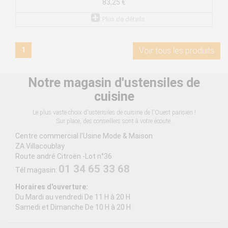
83,25 €
Plus de détails
1
Voir tous les produits
Notre magasin d'ustensiles de
cuisine
Le plus vaste choix d'ustensiles de cuisine de l'Ouest parisien !
Sur place, des conseillers sont à votre écoute.
Centre commercial l'Usine Mode & Maison
ZA Villacoublay
Route andré Citroën -Lot n°36
01 34 65 33 68
Tél magasin:
Horaires d'ouverture:
Du Mardi au vendredi De 11 H à 20 H
Samedi et Dimanche De 10 H à 20 H