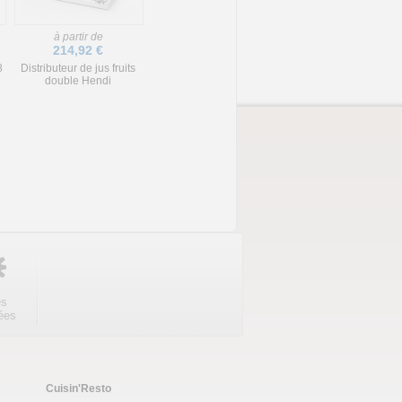
à partir de
214,92 €
8
Distributeur de jus fruits
double Hendi
es
ées
Cuisin'Resto