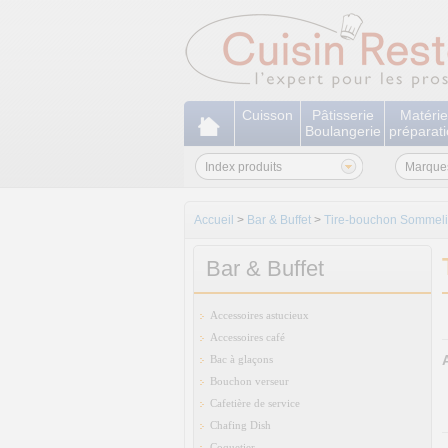
Cuisson
Pâtisserie
Matérie
Boulangerie
préparat
Index produits
Marque
Accueil
>
Bar & Buffet
>
Tire-bouchon Sommeli
Bar & Buffet
Accessoires astucieux
Accessoires café
Bac à glaçons
Bouchon verseur
Cafetière de service
Chafing Dish
Coquetier