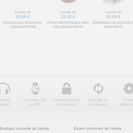
à partir de
à partir de
à partir de
14,08 €
22,42 €
95,83 €
Décapsuleur mural avec
Pichet rafraîchisseur avec
Distributeur de jus fruits 
collecteur Hendi
tube glaçon Hendi
litres Hendi
nseils
Livraison 24h
Paiement facile
Satisfait ou
Pièc
expert
ou 48h
et sécurisé
remboursé
détach
Boutique ustensile de cuisine
Expert ustensiles de cuisine