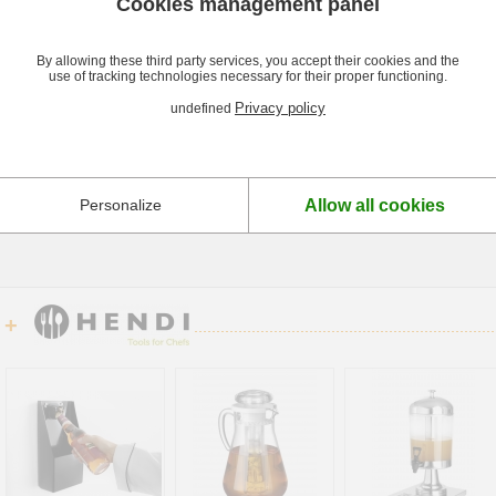
Cookies management panel
Description et caractéristiques
By allowing these third party services, you accept their cookies and the
use of tracking technologies necessary for their proper functioning.
Descriptif Tire-Bouchon Sommelier Hendi
Privacy policy
undefined
Le Tire-Bouchon Sommelier Hendi est réalisé en acier inoxydable et ABS. Ses 3 
longs et cutter) en font un accessoire indispensable pour les professionnels de la
Caractéristiques Tire-Bouchon Sommelier Hendi
- Acier inoxydable & ABS.
Allow all cookies
Personalize
- 3 fonctions : décapsuleur, spirale bouchons long, coupe capsule.
- Dimensions : 37 x 130 x 14 mm.
+