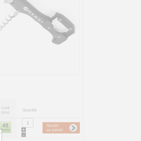
Livré
Quantité
sous
Ajouter
+
au panier
d
-