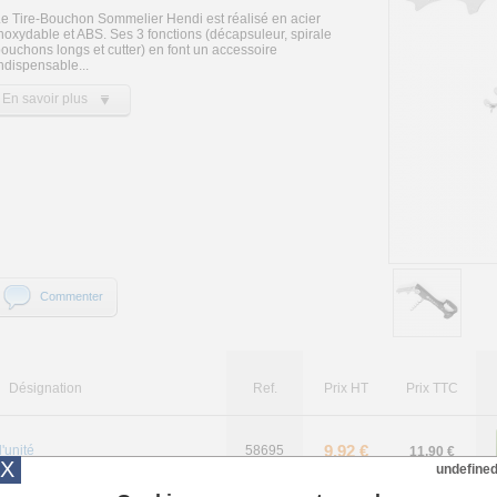
e Tire-Bouchon Sommelier Hendi est réalisé en acier
noxydable et ABS. Ses 3 fonctions (décapsuleur, spirale
ouchons longs et cutter) en font un accessoire
ndispensable...
En savoir plus
Commenter
Désignation
Ref.
Prix HT
Prix TTC
9,92 €
l'unité
58695
11,90 €
X
undefine