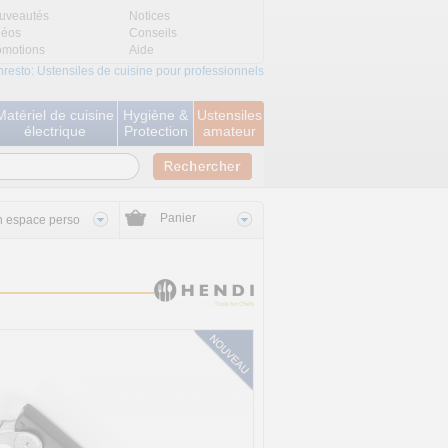
uveautés
Notices
déos
Conseils
omotions
Aide
nresto: Ustensiles de cuisine pour professionnels
Matériel de cuisine
Hygiène &
Ustensiles
électrique
Protection
amateur
Panier
 espace perso