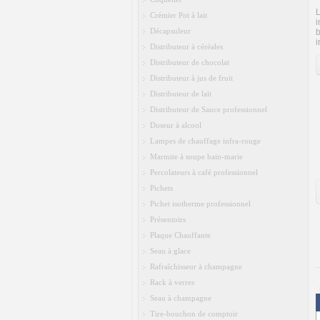
L
Crémier Pot à lait
i
Décapsuleur
b
i
Distributeur à céréales
Distributeur de chocolat
Distributeur à jus de fruit
Distributeur de lait
Distributeur de Sauce professionnel
Doseur à alcool
Lampes de chauffage infra-rouge
Marmite à soupe bain-marie
Percolateurs à café professionnel
Pichets
Pichet isotherme professionnel
Présentoirs
Plaque Chauffante
Seau à glace
Rafraîchisseur à champagne
Rack à verres
Seau à champagne
Tire-bouchon de comptoir