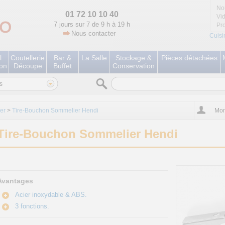
No
01 72 10 10 40
Vi
7 jours sur 7 de 9 h à 19 h
Pr
Nous contacter
Cuisi
l
Coutellerie
Bar &
La Salle
Stockage &
Pièces détachées
ion
Découpe
Buffet
Conservation
s
er
>
Tire-Bouchon Sommelier Hendi
Mon
Tire-Bouchon Sommelier Hendi
Avantages
Acier inoxydable & ABS.
3 fonctions.