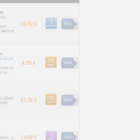
er
 vos
19,92 €
Voir
yer,
 devient
ur
n travail
8,25 €
Voir
ermet un
cier...
t idéale
13,75 €
Voir
ement
14,08 €
Voir
able, la