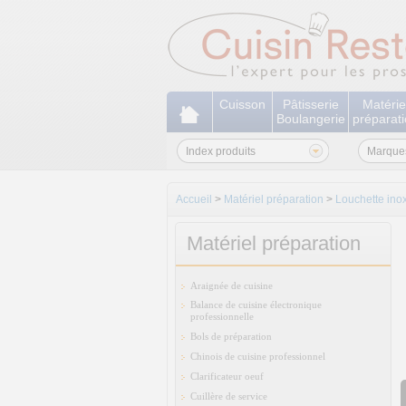
Cuisson
Pâtisserie
Matérie
Boulangerie
préparat
Index produits
Marque
Accueil
>
Matériel préparation
>
Louchette ino
Matériel préparation
Araignée de cuisine
Balance de cuisine électronique
professionnelle
Bols de préparation
Chinois de cuisine professionnel
Clarificateur oeuf
Cuillère de service