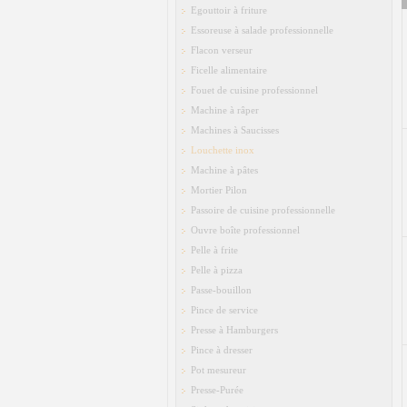
Egouttoir à friture
Essoreuse à salade professionnelle
Flacon verseur
Ficelle alimentaire
Fouet de cuisine professionnel
Machine à râper
Machines à Saucisses
Louchette inox
Machine à pâtes
Mortier Pilon
Passoire de cuisine professionnelle
Ouvre boîte professionnel
Pelle à frite
Pelle à pizza
Passe-bouillon
Pince de service
Presse à Hamburgers
Pince à dresser
Pot mesureur
Presse-Purée