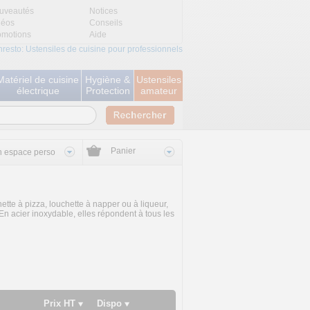
uveautés
Notices
déos
Conseils
omotions
Aide
nresto: Ustensiles de cuisine pour professionnels
Matériel de cuisine
Hygiène &
Ustensiles
électrique
Protection
amateur
Panier
 espace perso
hette à pizza, louchette à napper ou à liqueur,
 En acier inoxydable, elles répondent à tous les
Prix HT
Dispo