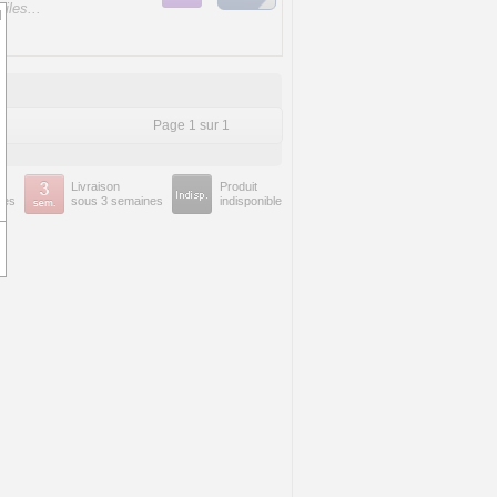
iles...
d
Page 1 sur 1
Livraison
Produit
nes
sous 3 semaines
indisponible