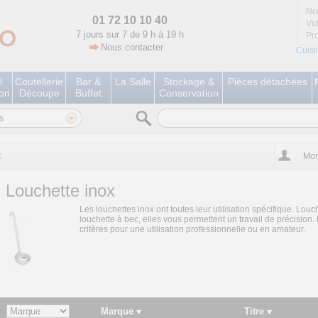
No
01 72 10 10 40
Vi
7 jours sur 7 de 9 h à 19 h
Pr
Nous contacter
Cuisi
l
Coutellerie
Bar &
La Salle
Stockage &
Pièces détachées
ion
Découpe
Buffet
Conservation
s
x
Mon
Louchette inox
Les louchettes inox ont toutes leur utilisation spécifique. Louc
louchette à bec, elles vous permettent un travail de précision.
critères pour une utilisation professionnelle ou en amateur.
Marque
Titre