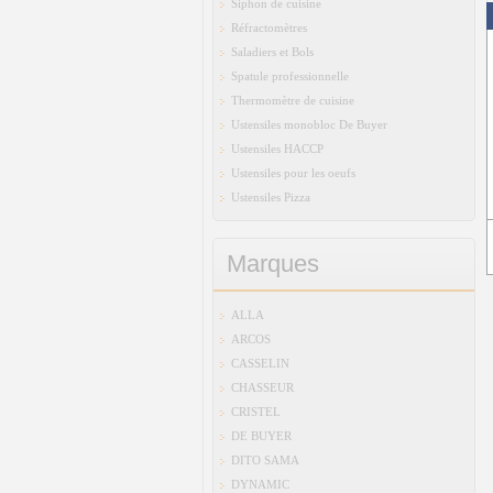
Siphon de cuisine
Réfractomètres
Saladiers et Bols
Spatule professionnelle
Thermomètre de cuisine
Ustensiles monobloc De Buyer
Ustensiles HACCP
Ustensiles pour les oeufs
Ustensiles Pizza
Marques
ALLA
ARCOS
CASSELIN
CHASSEUR
CRISTEL
DE BUYER
DITO SAMA
DYNAMIC