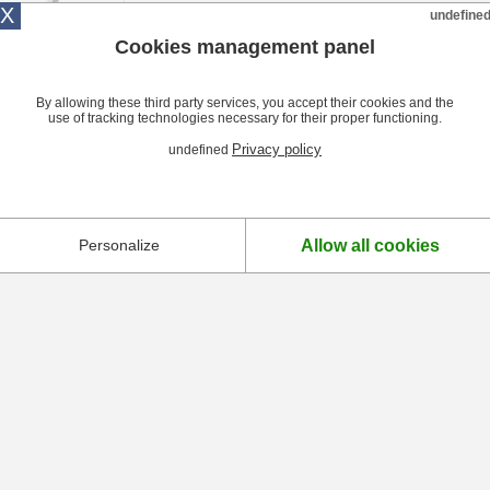
Louche à Arroser Hendi est un ustens
X
undefine
Cookies management panel
By allowing these third party services, you accept their cookies and the
1
use of tracking technologies necessary for their proper functioning.
Afficher 20
-
50
produits
Privacy policy
undefined
Livraison
Livraison
Livraison
Livraison
sous 48 h
sous 1 semaine
sous 10 jours
sous 2 semai
Allow all cookies
Personalize