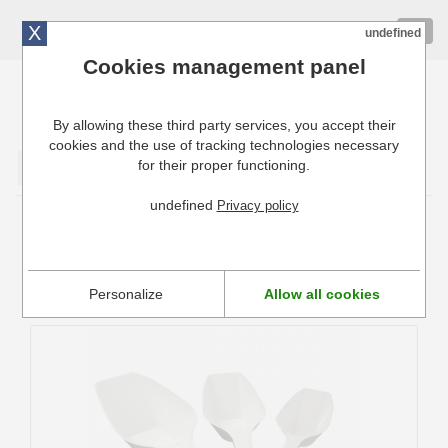
X
01 72 10 10 40
Togg
undefined
navig
Cookies management panel
By allowing these third party services, you accept their
Cuisinresto: Ustensiles de cuisine pour professionnels
cookies and the use of tracking technologies necessary
for their proper functioning.
Valider
undefined
Privacy policy
Pelle à farine
La pelle à farine permet d'obtenir une mesure portionnée de
Personalize
Allow all cookies
tous vos aliments.