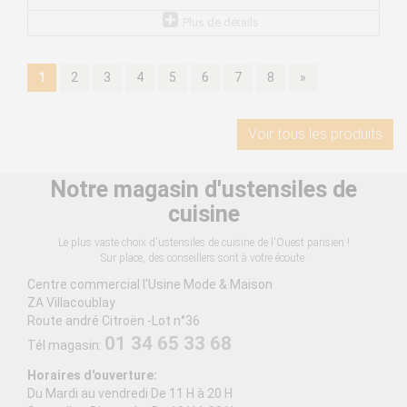
Plus de détails
1
2
3
4
5
6
7
8
»
Voir tous les produits
Notre magasin d'ustensiles de
cuisine
Le plus vaste choix d'ustensiles de cuisine de l'Ouest parisien !
Sur place, des conseillers sont à votre écoute.
Centre commercial l'Usine Mode & Maison
ZA Villacoublay
Route andré Citroën -Lot n°36
01 34 65 33 68
Tél magasin:
Horaires d'ouverture:
Du Mardi au vendredi De 11 H à 20 H