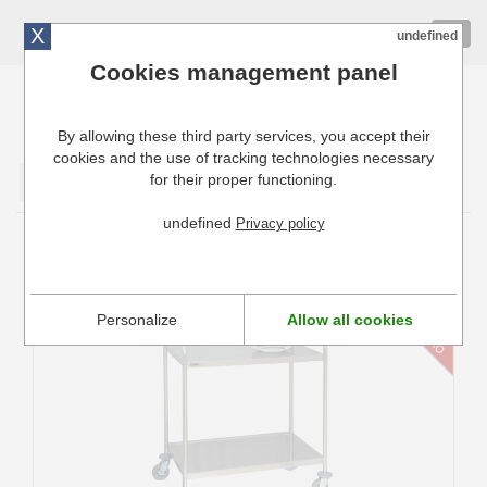
X
01 72 10 10 40
Togg
undefined
navig
Cookies management panel
By allowing these third party services, you accept their
Cuisinresto: Ustensiles de cuisine pour professionnels
cookies and the use of tracking technologies necessary
for their proper functioning.
Valider
undefined
Privacy policy
Chariot de service
Personalize
Allow all cookies