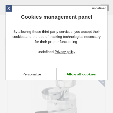
X
01 72 10 10 40
Togg
undefined
navig
Cookies management panel
By allowing these third party services, you accept their
Cuisinresto: Ustensiles de cuisine pour professionnels
cookies and the use of tracking technologies necessary
for their proper functioning.
Valider
undefined
Privacy policy
Presse à Hamburgers
Personalize
Allow all cookies