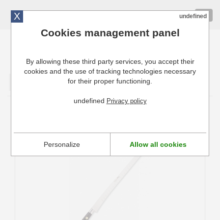
X
01 72 10 10 40
Togg
undefined
navig
Cookies management panel
By allowing these third party services, you accept their
Cuisinresto: Ustensiles de cuisine pour professionnels
cookies and the use of tracking technologies necessary
for their proper functioning.
Valider
undefined
Privacy policy
Couteau à jambon et saumon
Personalize
Allow all cookies