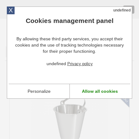
X
01 72 10 10 40
Togg
undefined
navig
Cookies management panel
By allowing these third party services, you accept their
Cuisinresto: Ustensiles de cuisine pour professionnels
cookies and the use of tracking technologies necessary
for their proper functioning.
Valider
undefined
Privacy policy
Seau alimentaire pour restaurant
Personalize
Allow all cookies