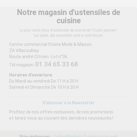
Notre magasin d'ustensiles de
cuisine
Le plus vaste choix d'ustensiles de cuisine de l'Ouest parisien !
Sur place, des conseillers sont à votre écoute.
Centre commercial l'Usine Mode & Maison
ZA Villacoublay
Route andré Citroën -Lot n°36
01 34 65 33 68
Tél magasin:
Horaires d'ouverture:
Du Mardi au vendredi De 11 H à 20 H
Samedi et Dimanche De 10 H à 20 H
S'abonner à la Newsletter
Profitez de nos offres exclusives, de nos promotions
et tenez-vous au courant des dernières nouveautés !
Site réalisé par:
GoldenMarket
-
Création site web