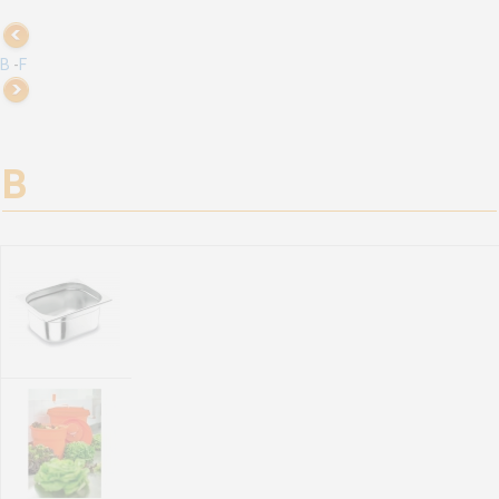
B
-
F
B
Bacs Gastronormes, bien les choisir
Le bac gastronorme est un récipient utilisé par les cuisiniers. Il en existe 