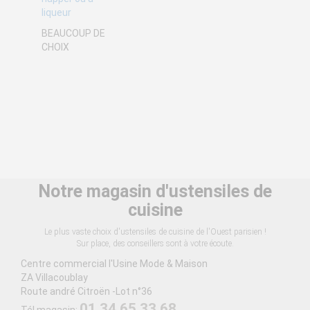
à partir de
liqueur
271,67 €
BEAUCOUP DE
CHOIX
Coupe-frites professionnel Tellier LT CS à poser
à partir de
11,58 €
Notre magasin d'ustensiles de
Balance électronique professionnelle Tellier
cuisine
Le plus vaste choix d'ustensiles de cuisine de l'Ouest parisien !
Sur place, des conseillers sont à votre écoute.
Centre commercial l'Usine Mode & Maison
ZA Villacoublay
à partir de
Route andré Citroën -Lot n°36
01 34 65 33 68
545,83 €