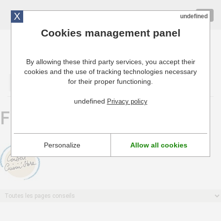
X
01 72 10 10 40
Togg
undefined
navig
Cookies management panel
By allowing these third party services, you accept their
Cuisinresto: Ustensiles de cuisine pour professionnels
cookies and the use of tracking technologies necessary
for their proper functioning.
Valider
undefined
Privacy policy
Fiches conseil
Personalize
Allow all cookies