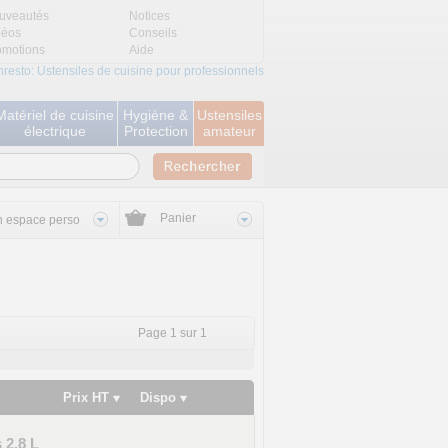
uveautés
Notices
déos
Conseils
omotions
Aide
nresto: Ustensiles de cuisine pour professionnels
Matériel de cuisine
Hygiène &
Ustensiles
électrique
Protection
amateur
Panier
 espace perso
Page 1 sur 1
Prix HT
Dispo
 2,8 L