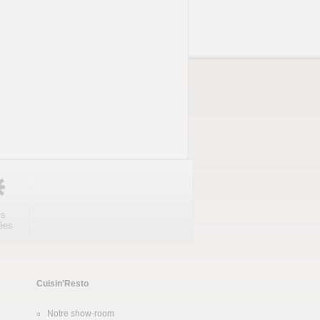
es
ées
Cuisin'Resto
Notre show-room