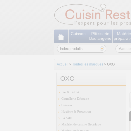
Cuisson
Pâtisserie
Matérie
Boulangerie
préparat
Index produits
Marque
Accueil
>
Toutes les marques
> OXO
OXO
Bar & Buffet
Coutellerie Découpe
Cuisson
Hygiène & Protection
La Salle
Matériel de cuisine électrique
Matériel préparation