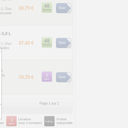
30,75 €
Voir
8 L Oxo
essorer
 5,8 L
37,42 €
Voir
8 L Oxo
alades.
d
xo
ale
70,75 €
Voir
Page 1 sur 1
Livraison
Produit
nes
sous 3 semaines
indisponible