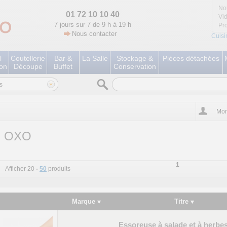
No
01 72 10 10 40
Vi
7 jours sur 7 de 9 h à 19 h
Pr
Nous contacter
Cuisi
l
Coutellerie
Bar &
La Salle
Stockage &
Pièces détachées
ion
Découpe
Buffet
Conservation
s
Mon
OXO
1
Afficher 20
-
50
produits
Marque
Titre
Essoreuse à salade et à herbes