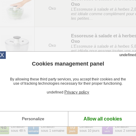
Oxo
Oxo
L'Essoreuse à salade et à herbes 2,
est idéale comme complément pour 
les petites...
Essoreuse à salade et à herbes
Oxo
Oxo
L'Essoreuse à salade et à herbes 5,
est idéale pour essorer toutes vos s
X
undefine
Son...
Cookies management panel
Essoreuse à salade en inox O
By allowing these third party services, you accept their cookies and the
Essoreuse à salade en inox Oxo, idé
Oxo
use of tracking technologies necessary for their proper functioning.
comme appoint dans une cuisine
professionnelle.
Privacy policy
undefined
1
Afficher 20
-
50
produits
Allow all cookies
Personalize
Livraison
Livraison
Livraison
Livraison
sous 48 h
sous 1 semaine
sous 10 jours
sous 2 semai