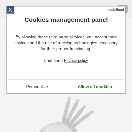
X
01 72 10 10 40
Togg
undefined
navig
Cookies management panel
By allowing these third party services, you accept their
Cuisinresto: Ustensiles de cuisine pour professionnels
cookies and the use of tracking technologies necessary
for their proper functioning.
Valider
undefined
Privacy policy
Crêpière professionnelle
Voici notre sélection de
crêpières et poêles à crêpes
Personalize
Allow all cookies
professionnelles.