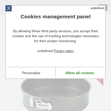
X
01 72 10 10 40
Togg
undefined
navig
Cookies management panel
By allowing these third party services, you accept their
Cuisinresto: Ustensiles de cuisine pour professionnels
cookies and the use of tracking technologies necessary
for their proper functioning.
Valider
undefined
Privacy policy
Moules anti-adhésif divers
Personalize
Allow all cookies