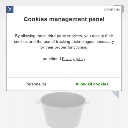
X
01 72 10 10 40
Togg
undefined
navig
Cookies management panel
By allowing these third party services, you accept their
Cuisinresto: Ustensiles de cuisine pour professionnels
cookies and the use of tracking technologies necessary
for their proper functioning.
Valider
undefined
Privacy policy
moule à Charlotte
Personalize
Allow all cookies