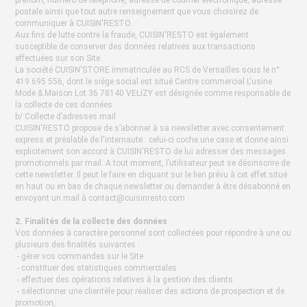
prénom, numéro de téléphone, adresse de courrier électronique, adresse
postale ainsi que tout autre renseignement que vous choisirez de
communiquer à CUISIN'RESTO.
Aux fins de lutte contre la fraude, CUISIN'RESTO est également
susceptible de conserver des données relatives aux transactions
effectuées sur son Site.
La société CUISIN'STORE immatriculée au RCS de Versailles sous le n°
419 695 556, dont le siège social est situé Centre commercial L'usine
Mode & Maison Lot 36 78140 VELIZY est désignée comme responsable de
la collecte de ces données.
b/ Collecte d’adresses mail
CUISIN'RESTO propose de s’abonner à sa newsletter avec consentement
express et préalable de l'internaute : celui-ci coche une case et donne ainsi
explicitement son accord à CUISIN'RESTO de lui adresser des messages
promotionnels par mail. A tout moment, l’utilisateur peut se désinscrire de
cette newsletter. Il peut le faire en cliquant sur le lien prévu à cet effet situé
en haut ou en bas de chaque newsletter ou demander à être désabonné en
envoyant un mail à
contact@cuisinresto.com
2. Finalités de la collecte des données
Vos données à caractère personnel sont collectées pour répondre à une ou
plusieurs des finalités suivantes :
- gérer vos commandes sur le Site
- constituer des statistiques commerciales
- effectuer des opérations relatives à la gestion des clients
- sélectionner une clientèle pour réaliser des actions de prospection et de
promotion,