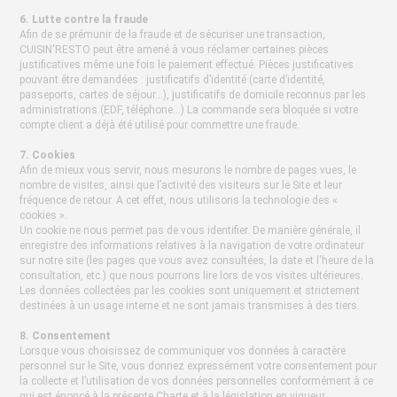
6. Lutte contre la fraude
Afin de se prémunir de la fraude et de sécuriser une transaction,
CUISIN'RESTO peut être amené à vous réclamer certaines pièces
justificatives même une fois le paiement effectué. Pièces justificatives
pouvant être demandées : justificatifs d’identité (carte d’identité,
passeports, cartes de séjour…), justificatifs de domicile reconnus par les
administrations.(EDF, téléphone...) La commande sera bloquée si votre
compte client a déjà été utilisé pour commettre une fraude.
7. Cookies
Afin de mieux vous servir, nous mesurons le nombre de pages vues, le
nombre de visites, ainsi que l’activité des visiteurs sur le Site et leur
fréquence de retour. A cet effet, nous utilisons la technologie des «
cookies ».
Un cookie ne nous permet pas de vous identifier. De manière générale, il
enregistre des informations relatives à la navigation de votre ordinateur
sur notre site (les pages que vous avez consultées, la date et l'heure de la
consultation, etc.) que nous pourrons lire lors de vos visites ultérieures.
Les données collectées par les cookies sont uniquement et strictement
destinées à un usage interne et ne sont jamais transmises à des tiers.
8. Consentement
Lorsque vous choisissez de communiquer vos données à caractère
personnel sur le Site, vous donnez expressément votre consentement pour
la collecte et l’utilisation de vos données personnelles conformément à ce
qui est énoncé à la présente Charte et à la législation en vigueur.