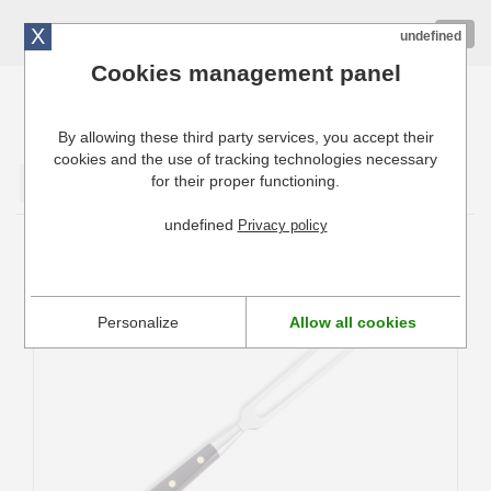
X
01 72 10 10 40
Togg
undefined
navig
Cookies management panel
By allowing these third party services, you accept their
Cuisinresto: Ustensiles de cuisine pour professionnels
cookies and the use of tracking technologies necessary
for their proper functioning.
Valider
undefined
Privacy policy
Fourchette à découper
Personalize
Allow all cookies