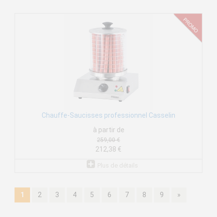
Chauffe-Saucisses professionnel Casselin
à partir de
259,00 €
212,38 €
Plus de détails
1
2
3
4
5
6
7
8
9
»