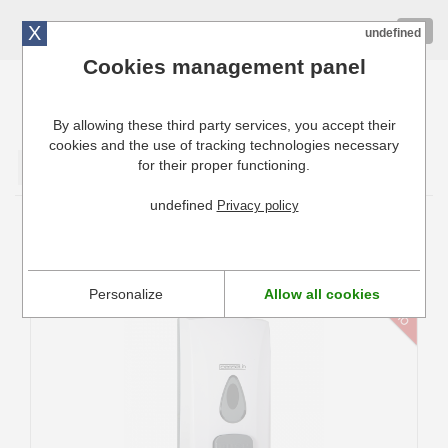
X
01 72 10 10 40
Togg
undefined
navig
Cookies management panel
By allowing these third party services, you accept their
Cuisinresto: Ustensiles de cuisine pour professionnels
cookies and the use of tracking technologies necessary
for their proper functioning.
Valider
undefined
Privacy policy
CASSELIN
Personalize
Allow all cookies