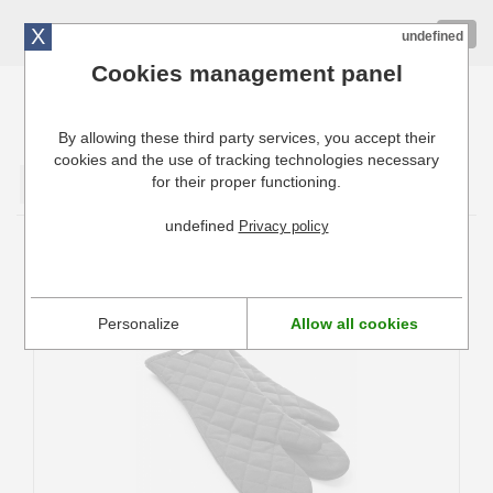
X
01 72 10 10 40
Togg
undefined
navig
Cookies management panel
By allowing these third party services, you accept their
Cuisinresto: Ustensiles de cuisine pour professionnels
cookies and the use of tracking technologies necessary
for their proper functioning.
Valider
undefined
Privacy policy
Gants et moufles anti-chaleur
Personalize
Allow all cookies