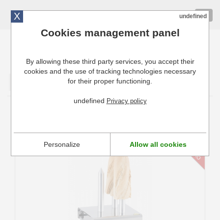
X
01 72 10 10 40
Togg
undefined
navig
Cookies management panel
By allowing these third party services, you accept their
Cuisinresto: Ustensiles de cuisine pour professionnels
cookies and the use of tracking technologies necessary
for their proper functioning.
Valider
undefined
Privacy policy
Chauffe-pain
Personalize
Allow all cookies