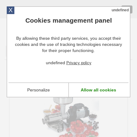
X
01 72 10 10 40
Togg
undefined
navig
Cookies management panel
By allowing these third party services, you accept their
Cuisinresto: Ustensiles de cuisine pour professionnels
cookies and the use of tracking technologies necessary
for their proper functioning.
Valider
undefined
Privacy policy
Moulin à tomate électrique
Personalize
Allow all cookies