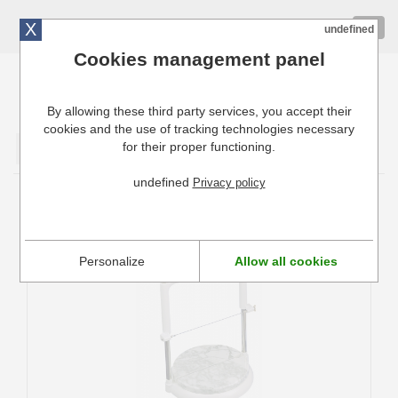
X
01 72 10 10 40
Togg
undefined
navig
Cookies management panel
By allowing these third party services, you accept their
Cuisinresto: Ustensiles de cuisine pour professionnels
cookies and the use of tracking technologies necessary
for their proper functioning.
Valider
undefined
Privacy policy
Coupeuse à fromage Roquefortaise
Fischer Bargoin
Personalize
Allow all cookies