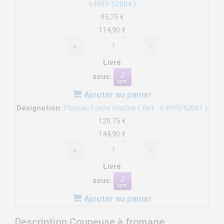
64999/52084 )
95,75 €
114,90 €
+
-
Livré
sous:
Ajouter au panier
Désignation:
Plateau Fonte marbre ( Ref : 64999/52081 )
120,75 €
144,90 €
+
-
Livré
sous:
Ajouter au panier
Description Coupeuse à fromage