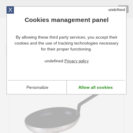
X
01 72 10 10 40
Togg
undefined
navig
Cookies management panel
By allowing these third party services, you accept their
Cuisinresto: Ustensiles de cuisine pour professionnels
cookies and the use of tracking technologies necessary
for their proper functioning.
Valider
undefined
Privacy policy
Poêle à poisson
Personalize
Allow all cookies