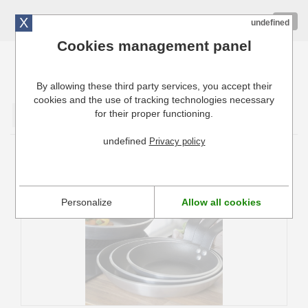
X
01 72 10 10 40
Togg
undefined
navig
Cookies management panel
By allowing these third party services, you accept their
Cuisinresto: Ustensiles de cuisine pour professionnels
cookies and the use of tracking technologies necessary
for their proper functioning.
Valider
undefined
Privacy policy
Poêle Choc Resto Induction De Buyer
Personalize
Allow all cookies