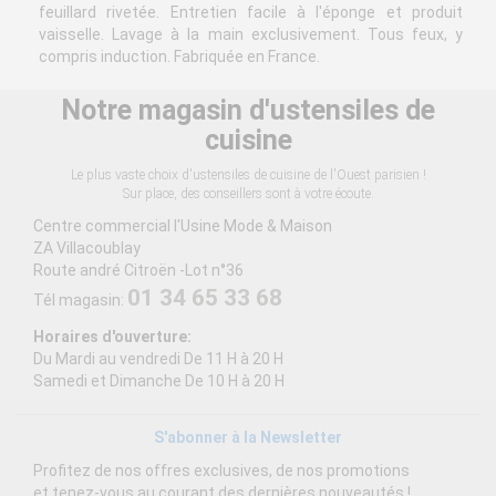
feuillard rivetée. Entretien facile à l'éponge et produit
vaisselle. Lavage à la main exclusivement. Tous feux, y
compris induction. Fabriquée en France.
Notre magasin d'ustensiles de
cuisine
Le plus vaste choix d'ustensiles de cuisine de l'Ouest parisien !
Sur place, des conseillers sont à votre écoute.
Centre commercial l'Usine Mode & Maison
ZA Villacoublay
Route andré Citroën -Lot n°36
01 34 65 33 68
Tél magasin:
Horaires d'ouverture:
Du Mardi au vendredi De 11 H à 20 H
Samedi et Dimanche De 10 H à 20 H
S'abonner à la Newsletter
Profitez de nos offres exclusives, de nos promotions
et tenez-vous au courant des dernières nouveautés !