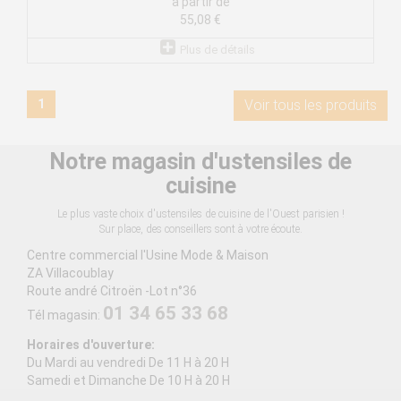
à partir de
55,08 €
Plus de détails
1
Voir tous les produits
Notre magasin d'ustensiles de
cuisine
Le plus vaste choix d'ustensiles de cuisine de l'Ouest parisien !
Sur place, des conseillers sont à votre écoute.
Centre commercial l'Usine Mode & Maison
ZA Villacoublay
Route andré Citroën -Lot n°36
01 34 65 33 68
Tél magasin:
Horaires d'ouverture:
Du Mardi au vendredi De 11 H à 20 H
Samedi et Dimanche De 10 H à 20 H