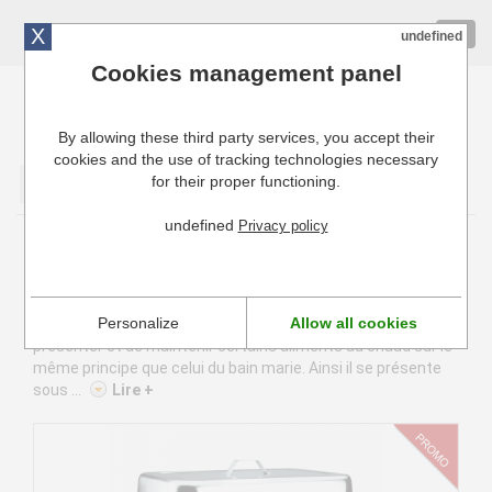
X
01 72 10 10 40
Togg
undefined
navig
Cookies management panel
By allowing these third party services, you accept their
Cuisinresto: Ustensiles de cuisine pour professionnels
cookies and the use of tracking technologies necessary
for their proper functioning.
Valider
undefined
Privacy policy
Chafing Dish
Le chafing dish est à la fois un ustensile pour réchauffer
Personalize
Allow all cookies
mais aussi pour présenter vos plats préparés. Il permet de
présenter et de maintenir certains aliments au chaud sur le
même principe que celui du bain marie. Ainsi il se présente
sous ...
Lire +