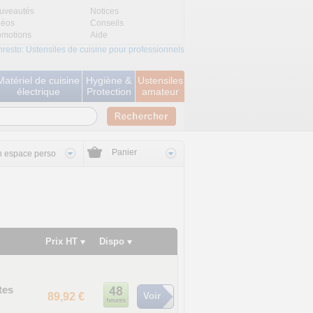
uveautés
Notices
déos
Conseils
omotions
Aide
nresto: Ustensiles de cuisine pour professionnels
Matériel de cuisine
Hygiène &
Ustensiles
électrique
Protection
amateur
Panier
 espace perso
Prix HT
Dispo
tes
89,92 €
Voir