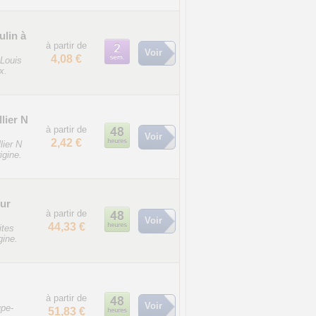
ulin à
à partir de
Voir
4,08 €
 Louis
x.
lier N
à partir de
Voir
2,42 €
lier N
igine.
our
à partir de
Voir
44,33 €
ites
gine.
à partir de
Voir
upe-
51,83 €