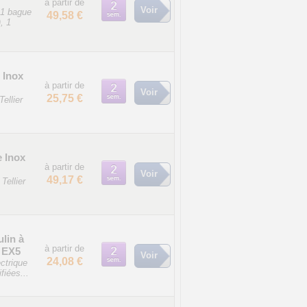
à partir de
Voir
 1 bague
49,58 €
, 1
 Inox
à partir de
Voir
25,75 €
ellier
e Inox
à partir de
Voir
49,17 €
Tellier
ulin à
à partir de
x EX5
Voir
24,08 €
ctrique
fiées...