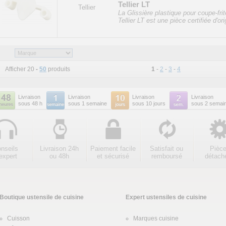
Tellier LT
Tellier
La Glissière plastique pour coupe-fri
Tellier LT est une pièce certifiée d'ori
Afficher 20
-
50
produits
1
-
2
-
3
-
4
Livraison
Livraison
Livraison
Livraison
sous 48 h
sous 1 semaine
sous 10 jours
sous 2 semai
nseils
Livraison 24h
Paiement facile
Satisfait ou
Pièc
expert
ou 48h
et sécurisé
remboursé
détach
Boutique ustensile de cuisine
Expert ustensiles de cuisine
Cuisson
Marques cuisine