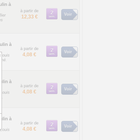
ulin à
à partir de
Voir
lier
12,33 €
es
ulin à
à partir de
Voir
4,08 €
 Louis
d
amé.
ulin à
à partir de
Voir
4,08 €
 Louis
x.
ulin à
à partir de
Voir
4,08 €
 Louis