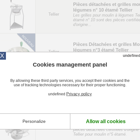
Pièces détachées et grilles mo
légumes n° 10 étamé Tellier
Tellier
Les grilles pour moulin à légumes Tel
étamé n° 10 sont des pièces certifié
d'origine...
Pièces Détachées et grilles Mo
légumes n°3 étamé Tellier
Tellier
X
pièces détachées certifiées d'origine
undefine
Tellier pour moulin à légumes n°3 ét
Cookies management panel
By allowing these third party services, you accept their cookies and the
Pièces Détachées et grilles Mo
use of tracking technologies necessary for their proper functioning.
légumes n°3 inox Tellier
Tellier
pièces détachées certifiées d'origine
Privacy policy
undefined
Tellier pour moulin à légumes n°3 ino
Pièces Détachées et grilles Mo
Allow all cookies
Personalize
légumes n°5 étamé Tellier
Tellier
pièces détachées certifiées d'origine
Tellier pour moulin n°5 étamé.