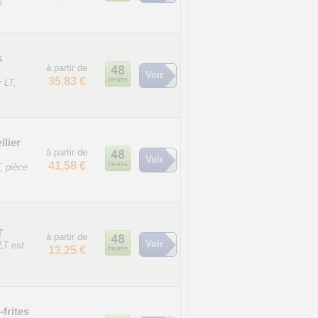
e
s
à partir de
Voir
35,83 €
r LT,
llier
à partir de
Voir
41,58 €
T, pièce
T
à partir de
Voir
 LT est
13,25 €
frites