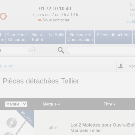
No
01 72 10 10 40
Vi
7 jours sur 7 de 9 h à 19 h
Pr
Nous contacter
Cuisi
l
Coutellerie
Bar &
La Salle
Stockage &
Pièces détachées
ion
Découpe
Buffet
Conservation
s
 Tellier
Mon
Pièces détachées Tellier
Marque
Titre
Lot 2 Molettes pour Ouvre-Boî
Tellier
Manuels Tellier