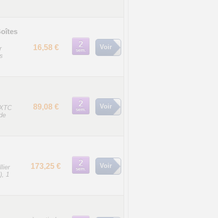
oîtes
16,58 €
Voir
r
s
89,08 €
Voir
EXTC
de
173,25 €
Voir
lier
), 1