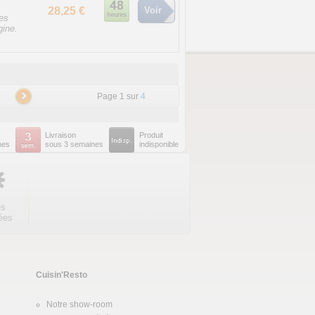
28,25 €
Voir
tes
gine.
Page 1 sur
4
Livraison
Produit
nes
sous 3 semaines
indisponible
es
ées
Cuisin'Resto
Notre show-room