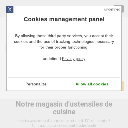
X
01 72 10 10 40
Togg
undefined
navig
Cookies management panel
By allowing these third party services, you accept their
Cuisinresto: Ustensiles de cuisine pour professionnels
cookies and the use of tracking technologies necessary
for their proper functioning.
Valider
undefined
Privacy policy
Fer à caraméliser
Personalize
Allow all cookies
1
Voir tous les produits
Notre magasin d'ustensiles de
cuisine
Le plus vaste choix d'ustensiles de cuisine de l'Ouest parisien !
Sur place, des conseillers sont à votre écoute.