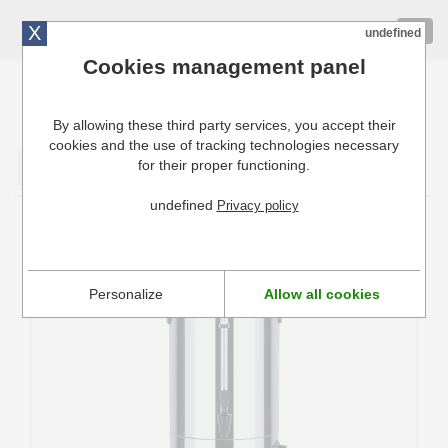
X
01 72 10 10 40
Togg
undefined
navig
Cookies management panel
By allowing these third party services, you accept their
Cuisinresto: Ustensiles de cuisine pour professionnels
cookies and the use of tracking technologies necessary
for their proper functioning.
Valider
undefined
Privacy policy
Pièces détachées Casselin
Personalize
Allow all cookies