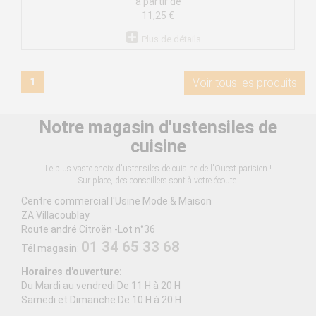
à partir de
11,25 €
Plus de détails
1
Voir tous les produits
Notre magasin d'ustensiles de
cuisine
Le plus vaste choix d'ustensiles de cuisine de l'Ouest parisien !
Sur place, des conseillers sont à votre écoute.
Centre commercial l'Usine Mode & Maison
ZA Villacoublay
Route andré Citroën -Lot n°36
01 34 65 33 68
Tél magasin:
Horaires d'ouverture:
Du Mardi au vendredi De 11 H à 20 H
Samedi et Dimanche De 10 H à 20 H