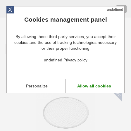
X
01 72 10 10 40
Togg
undefined
navig
Cookies management panel
By allowing these third party services, you accept their
Cuisinresto: Ustensiles de cuisine pour professionnels
cookies and the use of tracking technologies necessary
for their proper functioning.
Valider
undefined
Privacy policy
Ustensiles Pizza
Personalize
Allow all cookies