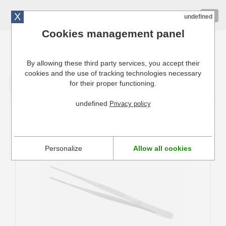
X
01 72 10 10 40
Togg
undefined
navig
Cookies management panel
By allowing these third party services, you accept their
Cuisinresto: Ustensiles de cuisine pour professionnels
cookies and the use of tracking technologies necessary
for their proper functioning.
Valider
undefined
Privacy policy
Pince à dresser
Personalize
Allow all cookies