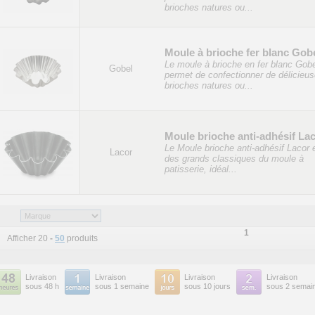
brioches natures ou...
Moule à brioche fer blanc Gob
Le moule à brioche en fer blanc Gob
Gobel
permet de confectionner de délicieu
brioches natures ou...
Moule brioche anti-adhésif La
Le Moule brioche anti-adhésif Lacor e
Lacor
des grands classiques du moule à
patisserie, idéal...
1
Afficher 20
-
50
produits
Livraison
Livraison
Livraison
Livraison
sous 48 h
sous 1 semaine
sous 10 jours
sous 2 semai