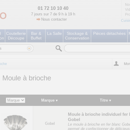
No
01 72 10 10 40
Vi
7 jours sur 7 de 9 h à 19 h
Pr
Nous contacter
Cuisi
l
Coutellerie
Bar &
La Salle
Stockage &
Pièces détachées
ion
Découpe
Buffet
Conservation
s
ioche
Mon
Moule à brioche
Marque
Titre
Moule à brioche individuel fer
Gobel
Gobel
Le moule à brioche en fer blanc Gob
permet de confectionner de délicieu