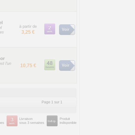
el
à partir de
el
Voir
3,25 €
ses
cor
st l'un
10,75 €
Voir
Page 1 sur 1
Livraison
Produit
nes
sous 3 semaines
indisponible