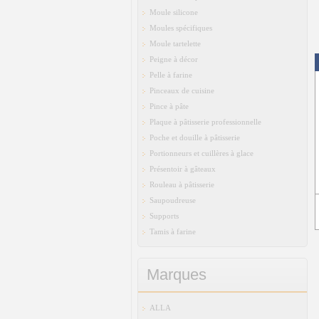
Moule silicone
Moules spécifiques
Moule tartelette
Peigne à décor
Pelle à farine
Pinceaux de cuisine
Pince à pâte
Plaque à pâtisserie professionnelle
Poche et douille à pâtisserie
Portionneurs et cuillères à glace
Présentoir à gâteaux
Rouleau à pâtisserie
Saupoudreuse
Supports
Tamis à farine
Marques
ALLA