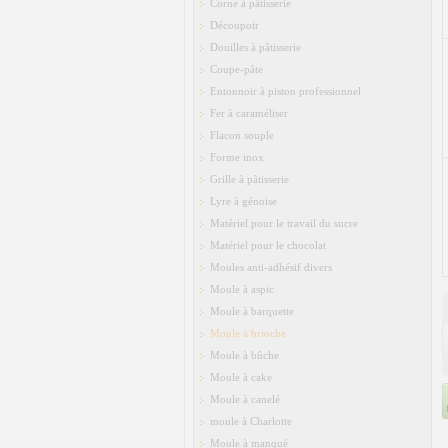
Corne à pâtisserie
Découpoir
Douilles à pâtisserie
Coupe-pâte
Entonnoir à piston professionnel
Fer à caraméliser
Flacon souple
Forme inox
Grille à pâtisserie
Lyre à génoise
Matériel pour le travail du sucre
Matériel pour le chocolat
Moules anti-adhésif divers
Moule à aspic
Moule à barquette
Moule à brioche
Moule à bûche
Moule à cake
Moule à canelé
moule à Charlotte
Moule à manqué