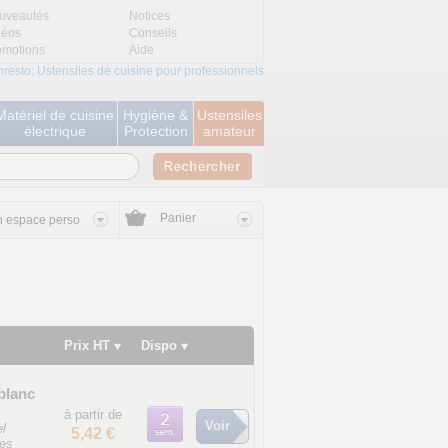
uveautés
Notices
déos
Conseils
omotions
Aide
nresto: Ustensiles de cuisine pour professionnels
Matériel de cuisine
Hygiène &
Ustensiles
électrique
Protection
amateur
Panier
 espace perso
Prix HT
Dispo
 blanc
à partir de
Voir
el
5,42 €
ses