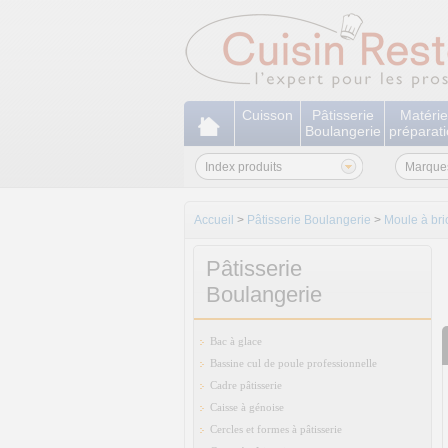
Cuisson
Pâtisserie
Matérie
Boulangerie
préparat
Index produits
Marque
Accueil
>
Pâtisserie Boulangerie
>
Moule à br
Pâtisserie
Boulangerie
Bac à glace
Bassine cul de poule professionnelle
Cadre pâtisserie
Caisse à génoise
Cercles et formes à pâtisserie