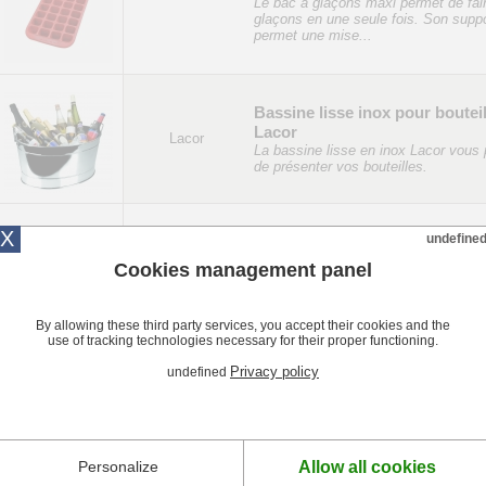
Le bac à glaçons maxi permet de fai
glaçons en une seule fois. Son supp
permet une mise...
Bassine lisse inox pour boutei
Lacor
Lacor
La bassine lisse en inox Lacor vous
de présenter vos bouteilles.
X
undefine
Doseur à bille Tellier
Le Doseur à bille Tellier permet de n
Cookies management panel
Tellier
que la quantité de liquide prédéfini. L
repérage...
By allowing these third party services, you accept their cookies and the
use of tracking technologies necessary for their proper functioning.
Broyeur à Glace Manuel
Privacy policy
undefined
Professionnel Louis Tellier
Tellier
Le Broyeur à Glace Manuel Louis tell
permet d'obtenir très facilement et
rapidement de la...
Allow all cookies
Personalize