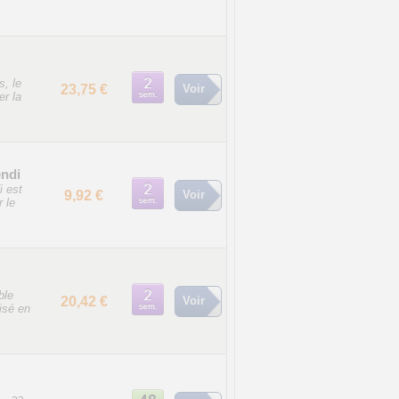
s, le
23,75 €
Voir
r la
endi
i est
9,92 €
Voir
r le
ble
20,42 €
Voir
lisé en