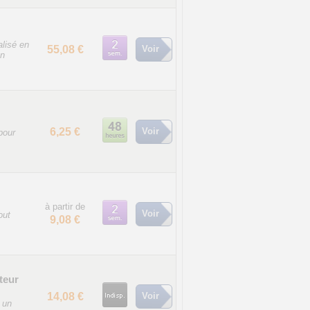
alisé en
55,08 €
Voir
un
6,25 €
Voir
pour
à partir de
Voir
out
9,08 €
teur
14,08 €
Voir
 un