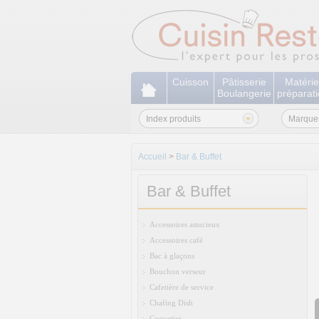
Cuisson
Pâtisserie
Matérie
Boulangerie
préparat
Index produits
Marque
Accueil
>
Bar & Buffet
Bar & Buffet
Accessoires astucieux
Accessoires café
Bac à glaçons
Bouchon verseur
Cafetière de service
Chafing Dish
Coquetier