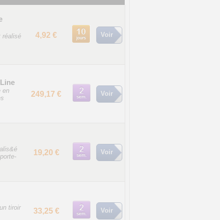
e
4,92 €
Voir
 réalisé
 Line
e en
249,17 €
Voir
es
alis&é
19,20 €
Voir
porte-
n tiroir
33,25 €
Voir