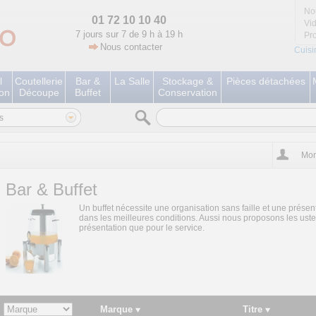
No
01 72 10 10 40
Vi
7 jours sur 7 de 9 h à 19 h
Pr
Nous contacter
Cuisi
l
Coutellerie
Bar &
La Salle
Stockage &
Pièces détachées
ion
Découpe
Buffet
Conservation
s
Mon
Bar & Buffet
Un buffet nécessite une organisation sans faille et une présen
dans les meilleures conditions. Aussi nous proposons les uste
présentation que pour le service.
Marque
Titre