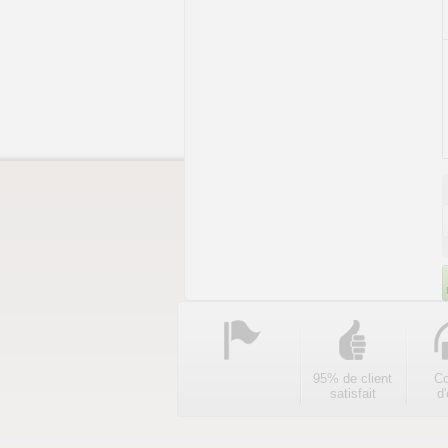
95% de client
Co
satisfait
d'