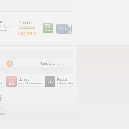
er.
in
à partir de
étalique
249,00 €
Voir
eture
204,18 €
Page 1 sur
5
Livraison
Produit
nes
sous 3 semaines
indisponible
es
ées