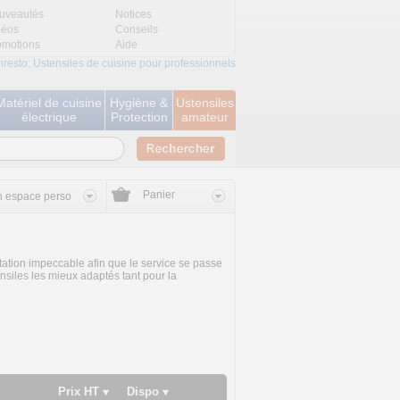
uveautés
Notices
déos
Conseils
omotions
Aide
nresto: Ustensiles de cuisine pour professionnels
Matériel de cuisine
Hygiène &
Ustensiles
électrique
Protection
amateur
Panier
 espace perso
tation impeccable afin que le service se passe
nsiles les mieux adaptés tant pour la
Prix HT
Dispo