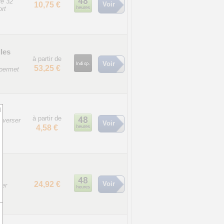
re 32
10,75 €
Voir
ort
lles
à partir de
Voir
53,25 €
 permet
d
à partir de
e verser
Voir
4,58 €
e
24,92 €
Voir
ier