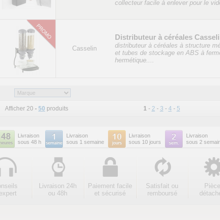
collecteur facile à enlever pour le vid
Distributeur à céréales Cassel
distributeur à céréales à structure m
Casselin
et tubes de stockage en ABS à ferm
hermétique....
Afficher 20
-
50
produits
1
-
2
-
3
-
4
-
5
Livraison
Livraison
Livraison
Livraison
sous 48 h
sous 1 semaine
sous 10 jours
sous 2 semai
nseils
Livraison 24h
Paiement facile
Satisfait ou
Pièc
expert
ou 48h
et sécurisé
remboursé
détach