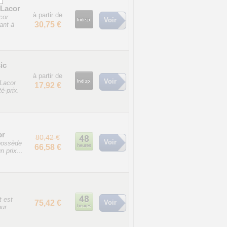
 Lacor
à partir de
cor
Voir
30,75 €
ant à
ic
à partir de
Voir
 Lacor
17,92 €
é-prix.
or
80,42 €
Voir
possède
66,58 €
 prix...
t est
75,42 €
Voir
our