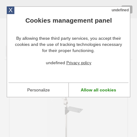
X
01 72 10 10 40
Togg
undefined
navig
Cookies management panel
By allowing these third party services, you accept their
Cuisinresto: Ustensiles de cuisine pour professionnels
cookies and the use of tracking technologies necessary
for their proper functioning.
Valider
undefined
Privacy policy
Ouvre-boîte manuel professionnel Tellier
O2P55
Personalize
Allow all cookies