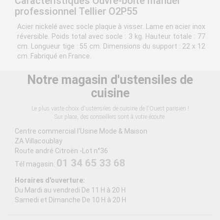
Caractéristiques Ouvre-boîte manuel
professionnel Tellier O2P55
Acier nickelé avec socle plaque à visser. Lame en acier inox
réversible. Poids total avec socle : 3 kg. Hauteur totale : 77
cm. Longueur tige : 55 cm. Dimensions du support : 22 x 12
cm. Fabriqué en France.
Notre magasin d'ustensiles de
cuisine
Le plus vaste choix d'ustensiles de cuisine de l'Ouest parisien !
Sur place, des conseillers sont à votre écoute.
Centre commercial l'Usine Mode & Maison
ZA Villacoublay
Route andré Citroën -Lot n°36
01 34 65 33 68
Tél magasin:
Horaires d'ouverture:
Du Mardi au vendredi De 11 H à 20 H
Samedi et Dimanche De 10 H à 20 H