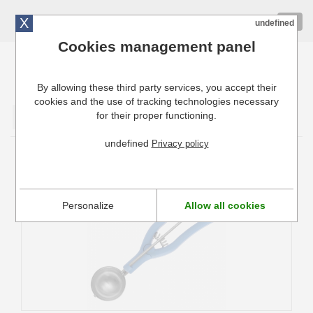
X
01 72 10 10 40
Togg
undefined
navig
Cookies management panel
By allowing these third party services, you accept their
Cuisinresto: Ustensiles de cuisine pour professionnels
cookies and the use of tracking technologies necessary
for their proper functioning.
Valider
undefined
Privacy policy
Portionneur à Glace 1/36 Hendi
Personalize
Allow all cookies