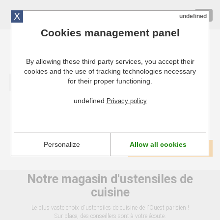
X
01 72 10 10 40
Togg
undefined
navig
Cookies management panel
By allowing these third party services, you accept their
Cuisinresto: Ustensiles de cuisine pour professionnels
cookies and the use of tracking technologies necessary
for their proper functioning.
Valider
undefined
Privacy policy
Trempeuses à chocolat
Personalize
Allow all cookies
1
Voir tous les produits
Notre magasin d'ustensiles de
cuisine
Le plus vaste choix d'ustensiles de cuisine de l'Ouest parisien !
Sur place, des conseillers sont à votre écoute.