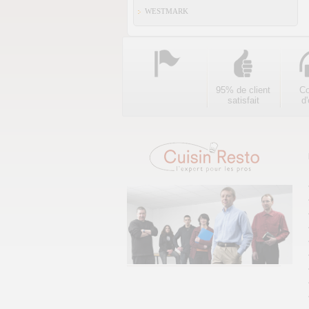
WESTMARK
95% de client
Co
satisfait
d'