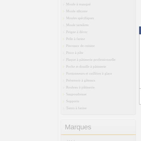
Moule à manqué
Moule silicone
Moules spécifiques
Moule tartelette
Peigne à décor
Pelle à farine
Pinceaux de cuisine
Pince à pâte
Plaque à pâtisserie professionnelle
Poche et douille à pâtisserie
Portionneurs et cuillères à glace
Présentoir à gâteaux
Rouleau à pâtisserie
Saupoudreuse
Supports
Tamis à farine
Marques