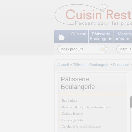
Cuisson
Pâtisserie
Matérie
Boulangerie
préparat
Index produits
Marque
Accueil
>
Pâtisserie Boulangerie
>
Découpoir
Pâtisserie
Boulangerie
Bac à glace
Bassine cul de poule professionnelle
Cadre pâtisserie
Caisse à génoise
Cercles et formes à pâtisserie