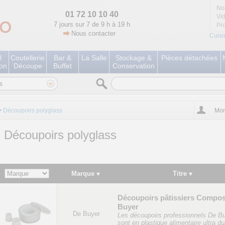
No
01 72 10 10 40
Vi
7 jours sur 7 de 9 h à 19 h
Pr
Nous contacter
Cuisi
l
Coutellerie
Bar &
La Salle
Stockage &
Pièces détachées
ion
Découpe
Buffet
Conservation
s
>
Découpoirs polyglass
Mon
Découpoirs polyglass
Marque
Titre
Découpoirs pâtissiers Compos
Buyer
De Buyer
Les découpoirs professionnels De B
sont en plastique alimentaire ultra dur