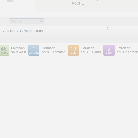
vous...
1
Afficher 20
-
50
produits
Livraison
Livraison
Livraison
Livraison
sous 48 h
sous 1 semaine
sous 10 jours
sous 2 semai