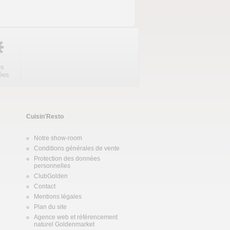
es
ées
Cuisin'Resto
Notre show-room
Conditions générales de vente
Protection des données
personnelles
ClubGolden
Contact
Mentions légales
Plan du site
Agence web
et
référencement
naturel
Goldenmarket