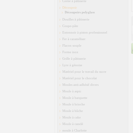
Corne à pâtisserie
Découpoir
Découpoirs polyglass
Douilles à pâtisserie
Coupe-pâte
Entonnoir à piston professionnel
Fer à caraméliser
Flacon souple
Forme inox
Grille à pâtisserie
Lyre à génoise
Matériel pour le travail du sucre
Matériel pour le chocolat
Moules anti-adhésif divers
Moule à aspic
Moule à barquette
Moule à brioche
Moule à bûche
Moule à cake
Moule à canelé
moule à Charlotte