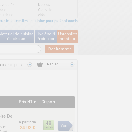
uveautés
Notices
déos
Conseils
omotions
Aide
nresto: Ustensiles de cuisine pour professionnels
Matériel de cuisine
Hygiène &
Ustensiles
électrique
Protection
amateur
Panier
 espace perso
Prix HT
Dispo
ite De
à partir de
Voir
uyer
24,92 €
. Ils