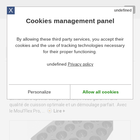
X
01 72 10 10 40
Togg
undefined
navig
Cookies management panel
By allowing these third party services, you accept their
Cuisinresto: Ustensiles de cuisine pour professionnels
cookies and the use of tracking technologies necessary
for their proper functioning.
Valider
undefined
Privacy policy
Moul'Flex pro
Le Moul'Flex Pro a été entièrement conçu pour une
Personalize
Allow all cookies
utilisation professionnelle. Réalisé dans une silicone
alimentaire spécial usage intensif, il vous garantit une
qualité de cuisson optimale et un démoulage parfait. Avec
le Moul'Flex Pro, ...
Lire +