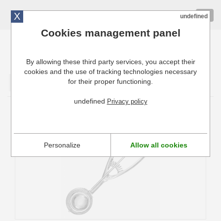
X
01 72 10 10 40
Togg
undefined
navig
Cookies management panel
By allowing these third party services, you accept their
Cuisinresto: Ustensiles de cuisine pour professionnels
cookies and the use of tracking technologies necessary
for their proper functioning.
Valider
undefined
Privacy policy
Portionneur à Glace Stöckel 1/40 Hendi
Personalize
Allow all cookies