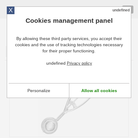
X
01 72 10 10 40
Togg
undefined
navig
Cookies management panel
By allowing these third party services, you accept their
Cuisinresto: Ustensiles de cuisine pour professionnels
cookies and the use of tracking technologies necessary
for their proper functioning.
Valider
undefined
Privacy policy
Portionneur à Glace Stöckel 1/30 Hendi
Personalize
Allow all cookies