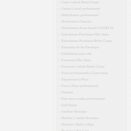
Cutter vertical Robot Coupe
Cuiseur à oeuf professionnel
Déshydrateur professionnel
Destructeurs d'insectes
Distributeurs d'eau chaude CASSELIN
Eplucheuses Electriques Dito Sama
Eplucheuses électriques Robot Coupe
Extracteur de Jus Electrique
Emballeuses sous vide
Essoreuses Dito Sama
Essoreuse à salade Robot Coupe
Fours professionnels à Convection
Façonneuses à Pizza
Fours à Pizza professionnel
Friteuses
Four micro-ondes professionnel
Grill Panini
Gaufrier électrique
Hachoir à viande électrique
Machine à Barbe à Papa
Machine à Pop Corn