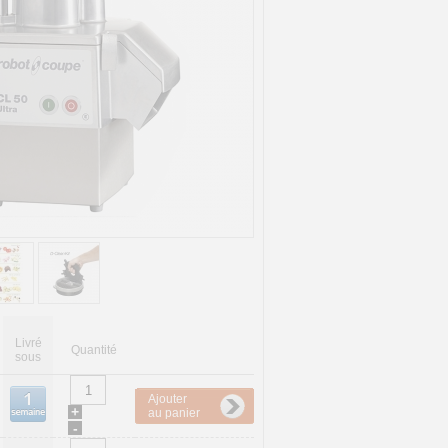
Livré
Quantité
sous
Ajouter
+
au panier
-