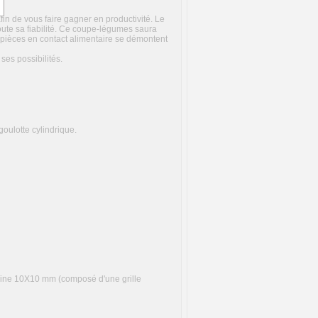
in de vous faire gagner en productivité. Le
ute sa fiabilité. Ce coupe-légumes saura
es pièces en contact alimentaire se démontent
es possibilités.
goulotte cylindrique.
oine 10X10 mm (composé d'une grille