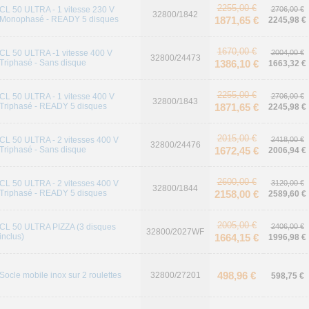
2255,00 €
CL 50 ULTRA - 1 vitesse 230 V
2706,00 €
32800/1842
Monophasé - READY 5 disques
1871,65 €
2245,98 €
1670,00 €
CL 50 ULTRA -1 vitesse 400 V
2004,00 €
32800/24473
Triphasé - Sans disque
1386,10 €
1663,32 €
2255,00 €
CL 50 ULTRA - 1 vitesse 400 V
2706,00 €
32800/1843
Triphasé - READY 5 disques
1871,65 €
2245,98 €
2015,00 €
CL 50 ULTRA - 2 vitesses 400 V
2418,00 €
32800/24476
Triphasé - Sans disque
1672,45 €
2006,94 €
2600,00 €
CL 50 ULTRA - 2 vitesses 400 V
3120,00 €
32800/1844
Triphasé - READY 5 disques
2158,00 €
2589,60 €
2005,00 €
CL 50 ULTRA PIZZA (3 disques
2406,00 €
32800/2027WF
inclus)
1664,15 €
1996,98 €
498,96 €
Socle mobile inox sur 2 roulettes
32800/27201
598,75 €