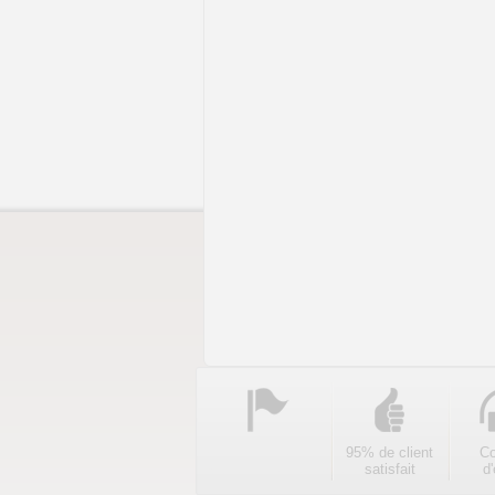
95% de client
Co
satisfait
d'