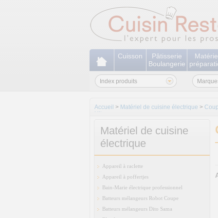
Cuisson
Pâtisserie
Matérie
Boulangerie
préparat
Index produits
Marque
Accueil
>
Matériel de cuisine électrique
>
Coup
Ultra
Matériel de cuisine
électrique
Appareil à raclette
Appareil à poffertjes
Bain-Marie électrique professionnel
Batteurs mélangeurs Robot Coupe
Batteurs mélangeurs Dito Sama