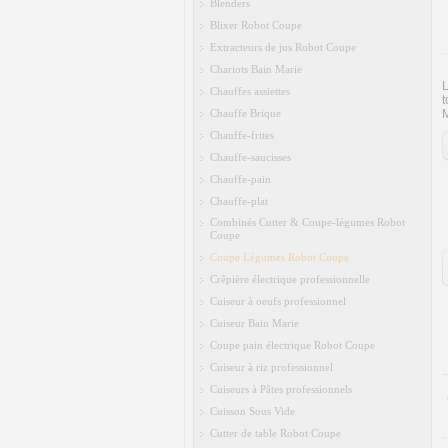
Blenders
Blixer Robot Coupe
Extracteurs de jus Robot Coupe
Chariots Bain Marie
L
Chauffes assiettes
t
Chauffe Brique
M
Chauffe-frites
Chauffe-saucisses
Chauffe-pain
Chauffe-plat
Combinés Cutter & Coupe-légumes Robot
Coupe
Coupe Légumes Robot Coupe
Crêpière électrique professionnelle
Cuiseur à oeufs professionnel
Cuiseur Bain Marie
Coupe pain électrique Robot Coupe
Cuiseur à riz professionnel
Cuiseurs à Pâtes professionnels
Cuisson Sous Vide
Cutter de table Robot Coupe