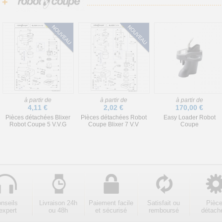
+
à partir de
à partir de
à partir de
4,11 €
2,02 €
170,00 €
Pièces détachées Blixer
Pièces détachées Robot
Easy Loader Robot
Robot Coupe 5 V.V.G
Coupe Blixer 7 V.V
Coupe
nseils
Livraison 24h
Paiement facile
Satisfait ou
Pièc
expert
ou 48h
et sécurisé
remboursé
détach