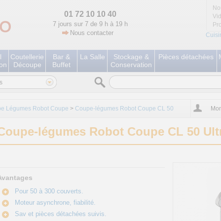
No
01 72 10 10 40
Vi
7 jours sur 7 de 9 h à 19 h
Pr
Nous contacter
Cuisi
l
Coutellerie
Bar &
La Salle
Stockage &
Pièces détachées
ion
Découpe
Buffet
Conservation
s
e Légumes Robot Coupe
>
Coupe-légumes Robot Coupe CL 50
Mon
Coupe-légumes Robot Coupe CL 50 Ult
Avantages
Pour 50 à 300 couverts.
Moteur asynchrone, fiabilité.
Sav et pièces détachées suivis.