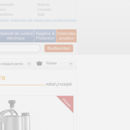
uveautés
Notices
déos
Conseils
omotions
Aide
nresto: Ustensiles de cuisine pour professionnels
Matériel de cuisine
Hygiène &
Ustensiles
électrique
Protection
amateur
Panier
 espace perso
ra