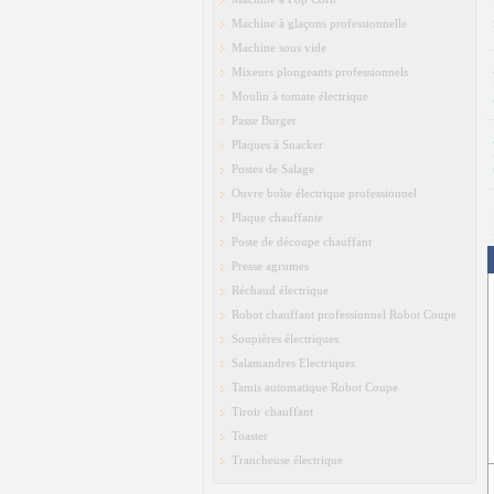
Machine à glaçons professionnelle
Machine sous vide
Mixeurs plongeants professionnels
Moulin à tomate électrique
Passe Burger
Plaques à Snacker
Postes de Salage
Ouvre boîte électrique professionnel
Plaque chauffante
Poste de découpe chauffant
Presse agrumes
Réchaud électrique
Robot chauffant professionnel Robot Coupe
Soupières électriques
Salamandres Electriques
Tamis automatique Robot Coupe
Tiroir chauffant
Toaster
Trancheuse électrique