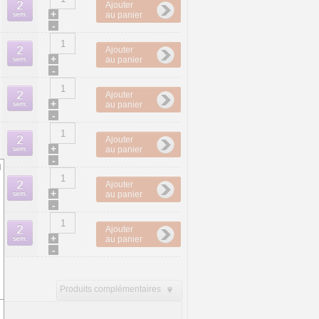
Ajouter
+
au panier
-
Ajouter
+
au panier
-
Ajouter
+
au panier
-
Ajouter
+
au panier
-
d
Ajouter
+
au panier
-
Ajouter
+
au panier
-
Produits complémentaires