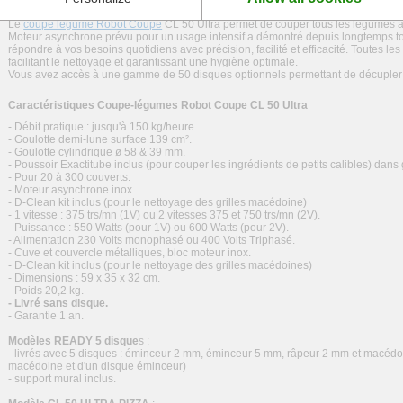
Description Coupe-légumes Robot Coupe CL 50 Ultra
Le
coupe légume Robot Coupe
CL 50 Ultra permet de couper tous les légumes af
Moteur asynchrone prévu pour un usage intensif a démontré depuis longtemps to
répondre à vos besoins quotidiens avec précision, facilité et efficacité. Toutes l
facilitant le nettoyage et garantissant une hygiène optimale.
Vous avez accès à une gamme de 50 disques optionnels permettant de décupler s
Caractéristiques Coupe-légumes Robot Coupe CL 50 Ultra
- Débit pratique : jusqu'à 150 kg/heure.
- Goulotte demi-lune surface 139 cm².
- Goulotte cylindrique ø 58 & 39 mm.
- Poussoir Exactitube inclus (pour couper les ingrédients de petits calibles) dans 
- Pour 20 à 300 couverts.
- Moteur asynchrone inox.
- D-Clean kit inclus (pour le nettoyage des grilles macédoine)
- 1 vitesse : 375 trs/mn (1V) ou 2 vitesses 375 et 750 trs/mn (2V).
- Puissance : 550 Watts (pour 1V) ou 600 Watts (pour 2V).
- Alimentation 230 Volts monophasé ou 400 Volts Triphasé.
- Cuve et couvercle métalliques, bloc moteur inox.
- D-Clean kit inclus (pour le nettoyage des grilles macédoines)
- Dimensions : 59 x 35 x 32 cm.
- Poids 20,2 kg.
- Livré sans disque.
- Garantie 1 an.
Modèles READY 5 disque
s :
- livrés avec 5 disques : éminceur 2 mm, éminceur 5 mm, râpeur 2 mm et macéd
macédoine et d'un disque éminceur)
- support mural inclus.