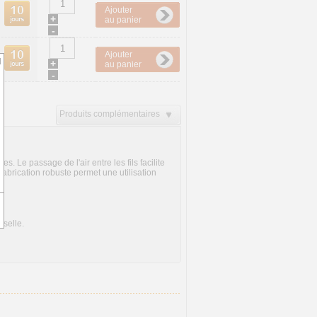
Ajouter
+
au panier
-
Ajouter
d
+
au panier
-
Produits complémentaires
. Le passage de l'air entre les fils facilite
 fabrication robuste permet une utilisation
sselle.