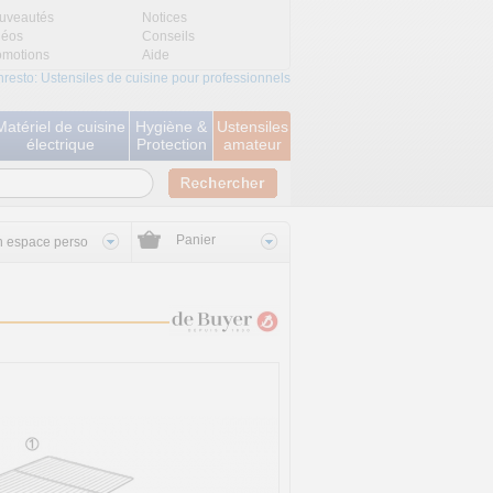
uveautés
Notices
déos
Conseils
omotions
Aide
nresto: Ustensiles de cuisine pour professionnels
Matériel de cuisine
Hygiène &
Ustensiles
électrique
Protection
amateur
Panier
 espace perso