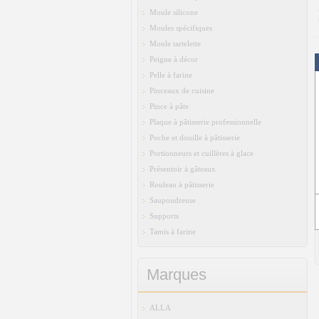
Moule silicone
Moules spécifiques
Moule tartelette
Peigne à décor
Pelle à farine
Pinceaux de cuisine
Pince à pâte
Plaque à pâtisserie professionnelle
Poche et douille à pâtisserie
Portionneurs et cuillères à glace
Présentoir à gâteaux
Rouleau à pâtisserie
Saupoudreuse
Supports
Tamis à farine
Marques
ALLA