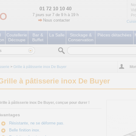
No
01 72 10 10 40
Vi
7 jours sur 7 de 9 h à 19 h
Pr
Nous contacter
Cuisi
l
Coutellerie
Bar &
La Salle
Stockage &
Pièces détachées
ion
Découpe
Buffet
Conservation
s
isserie
>
Grille à pâtisserie inox De Buyer
Mon
Grille à pâtisserie inox De Buyer
rille à pâtisserie inox De Buyer, conçue pour durer !
Avantages
Résistante, ne se déforme pas.
Belle finition inox.