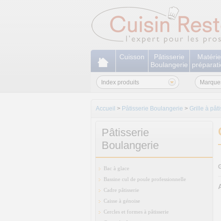
Cuisson
Pâtisserie
Matérie
Boulangerie
préparat
Index produits
Marque
Accueil
>
Pâtisserie Boulangerie
>
Grille à pât
Pâtisserie
Boulangerie
G
Bac à glace
Bassine cul de poule professionnelle
Cadre pâtisserie
Caisse à génoise
Cercles et formes à pâtisserie