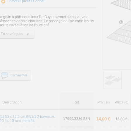
Produit professionnel.
a grille à pâtisserie inox De Buyer permet de poser vos
âtisseries encore chaudes. Le passage de l'air entre les fils
acilite l'évacuation de l'humidité...
En savoir plus
Commenter
Désignation
Ref.
Prix HT
Prix TTC
(1) 53 x 32,5 cm GN1/1 2 traverses
14,00 €
17999/3330.53N
16,80 €
20 fils 13 mm entre fils