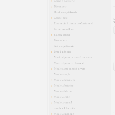
Corne à pâtisserie
Découpoir
Douilles à pâtisserie
L
Coupe-pâte
p
f
Entonnoir à piston professionnel
Fer à caraméliser
Flacon souple
Forme inox
Grille à pâtisserie
Lyre à génoise
Matériel pour le travail du sucre
Matériel pour le chocolat
Moules anti-adhésif divers
Moule à aspic
Moule à barquette
Moule à brioche
Moule à bûche
Moule à cake
Moule à canelé
moule à Charlotte
Moule à manqué