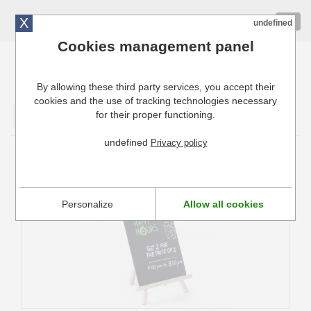
X
01 72 10 10 40
Togg
undefined
navig
Cookies management panel
By allowing these third party services, you accept their
Cuisinresto: Ustensiles de cuisine pour professionnels
cookies and the use of tracking technologies necessary
for their proper functioning.
Valider
undefined
Privacy policy
Tableau Ardoise avec Chevalet Hendi
Personalize
Allow all cookies