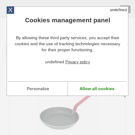
X
01 72 10 10 40
Togg
undefined
navig
Cookies management panel
By allowing these third party services, you accept their
Cuisinresto: Ustensiles de cuisine pour professionnels
cookies and the use of tracking technologies necessary
for their proper functioning.
Valider
undefined
Privacy policy
Poêle Ronde Antiadhésive Choc Resto
Induction HACCP rouge De Buyer
Personalize
Allow all cookies