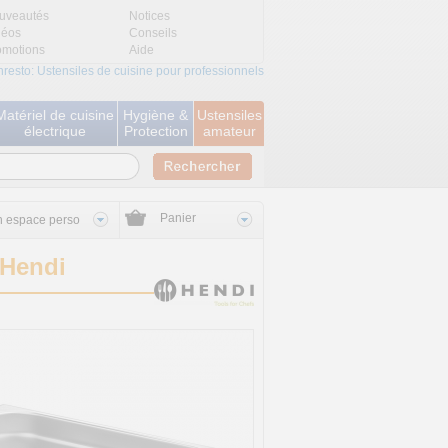
uveautés
Notices
déos
Conseils
omotions
Aide
nresto: Ustensiles de cuisine pour professionnels
Matériel de cuisine
Hygiène &
Ustensiles
électrique
Protection
amateur
Panier
 espace perso
 Hendi