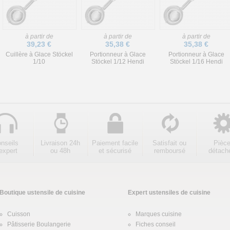
à partir de
à partir de
à partir de
39,23 €
35,38 €
35,38 €
Cuillère à Glace Stöckel
Portionneur à Glace
Portionneur à Glace
1/10
Stöckel 1/12 Hendi
Stöckel 1/16 Hendi
nseils
Livraison 24h
Paiement facile
Satisfait ou
Pièc
expert
ou 48h
et sécurisé
remboursé
détach
Boutique ustensile de cuisine
Expert ustensiles de cuisine
Cuisson
Marques cuisine
Pâtisserie Boulangerie
Fiches conseil