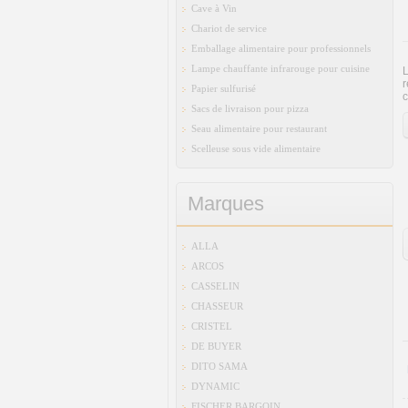
Cave à Vin
Chariot de service
Emballage alimentaire pour professionnels
Lampe chauffante infrarouge pour cuisine
L
r
Papier sulfurisé
c
Sacs de livraison pour pizza
Seau alimentaire pour restaurant
Scelleuse sous vide alimentaire
Marques
ALLA
ARCOS
CASSELIN
CHASSEUR
CRISTEL
DE BUYER
DITO SAMA
DYNAMIC
FISCHER BARGOIN