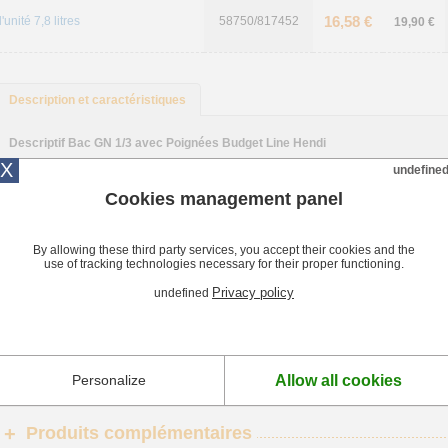
16,58 €
l'unité 7,8 litres
58750/817452
19,90 €
Description et caractéristiques
Descriptif Bac GN 1/3 avec Poignées Budget Line Hendi
X
Les Bacs GN 1/3 avec Poignées Budget Line Hendi sont réalisés en acier inoxyda
undefine
avec les fours à convection, réfrigérateurs, bains-marie, chafing dishes... Très faci
températures comprises entre -40°C et +300°C.
Cookies management panel
Caractéristiques Bac GN 1/3 avec Poignées Budget Line Hendi
By allowing these third party services, you accept their cookies and the
- Inox 201.
use of tracking technologies necessary for their proper functioning.
- Poignées.
- Compatible four & lave-vaisselle.
Privacy policy
undefined
- Températures : -40°C à +300°C.
ref 817452 : 7,8 litres, hauteur 200 mm.
ref 817445 : 5,7 litres, hauteur 150 mm.
Allow all cookies
Personalize
Produits complémentaires
+