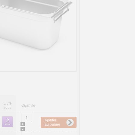
Livré
Quantité
sous
Ajouter
+
au panier
-