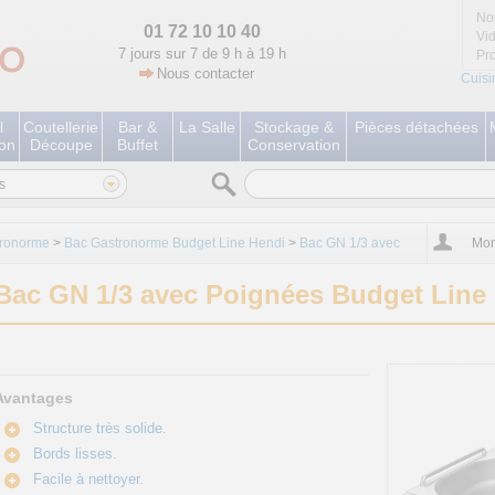
No
01 72 10 10 40
Vi
7 jours sur 7 de 9 h à 19 h
Pr
Nous contacter
Cuisi
l
Coutellerie
Bar &
La Salle
Stockage &
Pièces détachées
ion
Découpe
Buffet
Conservation
s
tronorme
>
Bac Gastronorme Budget Line Hendi
>
Bac GN 1/3 avec
Mon
Bac GN 1/3 avec Poignées Budget Line
Avantages
Structure très solide.
Bords lisses.
Facile à nettoyer.