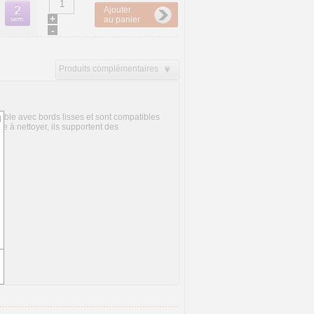
Ajouter
+
au panier
-
Produits complémentaires
ble avec bords lisses et sont compatibles
d
le à nettoyer, ils supportent des