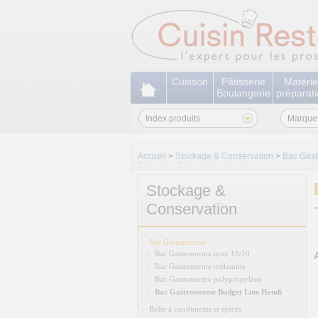
Cuisson
Pâtisserie
Matérie
Boulangerie
préparat
Index produits
Marque
Accueil
>
Stockage & Conservation
>
Bac Gas
Poignées Budget Line Hendi
Stockage &
Conservation
Bac Gastronorme
Bac Gastronorme inox 18/10
Bac Gastronorme mélamine
Bac Gastronorme polypropylène
Bac Gastronorme Budget Line Hendi
Boîte à condiments et épices