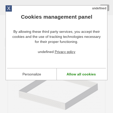
X
01 72 10 10 40
Togg
undefined
navig
Cookies management panel
By allowing these third party services, you accept their
Cuisinresto: Ustensiles de cuisine pour professionnels
cookies and the use of tracking technologies necessary
for their proper functioning.
Valider
undefined
Privacy policy
Cercle à tarte perforé carré De buyer
Valhrona
Personalize
Allow all cookies